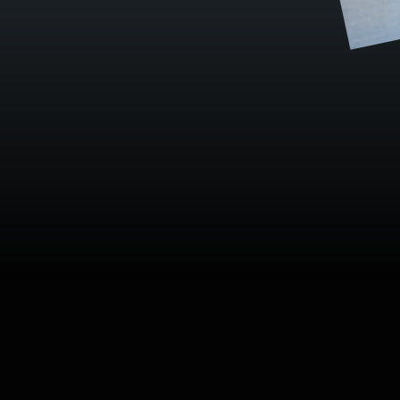
Telegram
E-mail
@
R
A
M
I
L
K
A
_
A
L
I
M
K
A
_
C
H
A
T
H
E
L
L
O
@
U
N
I
@
R
A
M
I
L
K
A
_
A
L
I
M
K
A
_
C
H
A
T
H
E
L
L
O
@
U
N
I
прещён в РФ.