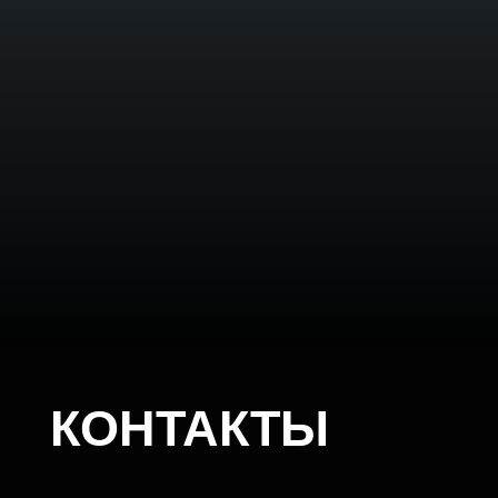
КОНТАКТЫ
Instagram
VK
@
R
A
M
I
L
K
A
_
A
L
I
M
K
A
@
R
A
M
I
L
M
U
S
I
C
@
R
A
M
I
L
K
A
_
A
L
I
M
K
A
@
R
A
M
I
L
M
U
S
I
C
* Meta признана экстремистской организацией. Instagram за