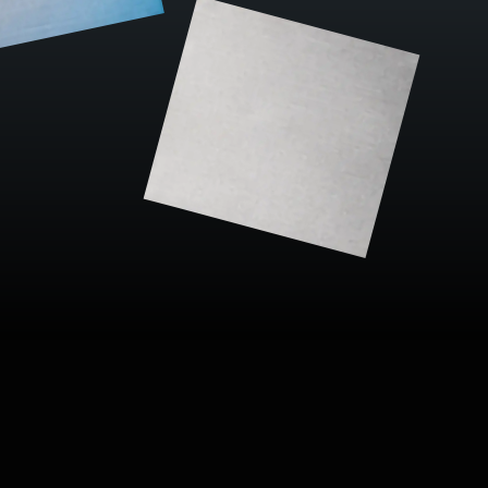
P
O
P
M
U
S
I
C
.
C
O
M
P
O
P
M
U
S
I
C
.
C
O
M